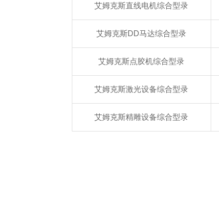
艾姆克斯直线电机综合型录
艾姆克斯DD马达综合型录
艾姆克斯点胶机综合型录
艾姆克斯激光设备综合型录
艾姆克斯精雕设备综合型录