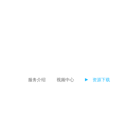
服务介绍
视频中心
资源下载