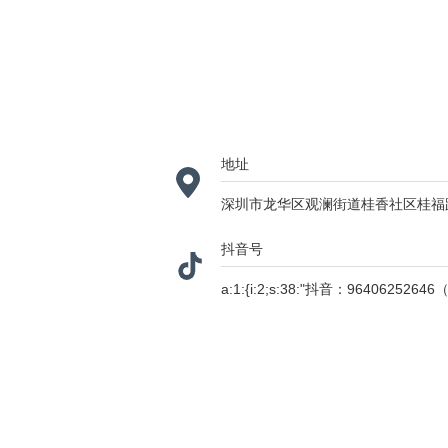
地址
深圳市龙华区观澜街道桂香社区桂福路
抖音号
a:1:{i:2;s:38:"抖音：964062526